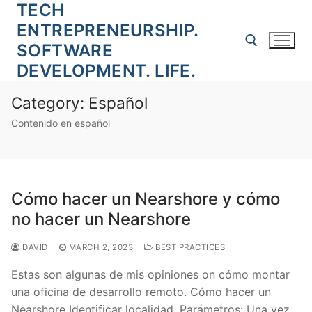
TECH
Skip
to
ENTREPRENEURSHIP.
content
SOFTWARE
DEVELOPMENT. LIFE.
Search for:
Category:
Español
Contenido en español
Cómo hacer un Nearshore y cómo
no hacer un Nearshore
DAVID
MARCH 2, 2023
BEST PRACTICES
Estas son algunas de mis opiniones on cómo montar
una oficina de desarrollo remoto. Cómo hacer un
Nearshore Identificar localidad. Parámetros: Una vez