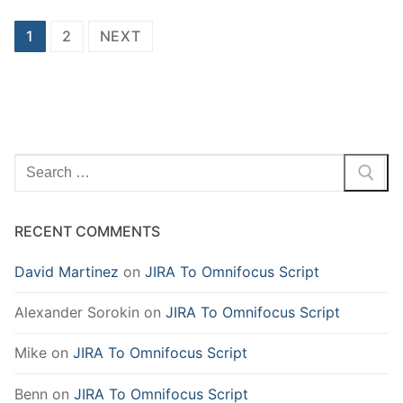
Posts
1
2
NEXT
pagination
Search
for:
RECENT COMMENTS
David Martinez
on
JIRA To Omnifocus Script
Alexander Sorokin
on
JIRA To Omnifocus Script
Mike
on
JIRA To Omnifocus Script
Benn
on
JIRA To Omnifocus Script